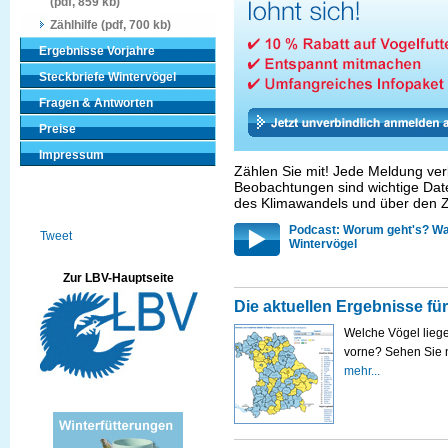
(pdf, 859 kb)
Zählhilfe (pdf, 700 kb)
Ergebnisse Vorjahre
Steckbriefe Wintervögel
Fragen & Antworten
Preise
Impressum
Zählen Sie mit! Jede Meldung ver
Beobachtungen sind wichtige Dat
des Klimawandels und über den 
Podcast: Worum geht's? Wa
Tweet
Wintervögel
Zur LBV-Hauptseite
Die aktuellen Ergebnisse fü
Welche Vögel liege
vorne? Sehen Sie 
mehr...