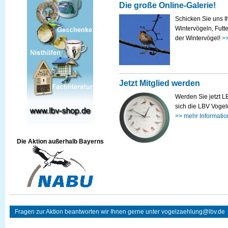
Die große Online-Galerie!
Schicken Sie uns I
Wintervögeln, Futt
der Wintervögel!
>>
Jetzt Mitglied werden
Werden Sie jetzt L
sich die LBV Vogelu
>> mehr Informatio
Die Aktion außerhalb Bayerns
Fragen zur Aktion beantworten wir Ihnen gerne unter
vogelzaehlung@lbv.de